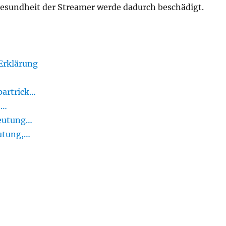
esundheit der Streamer werde dadurch beschädigt.
Erklärung
partrick…
,…
deutung…
eutung,…