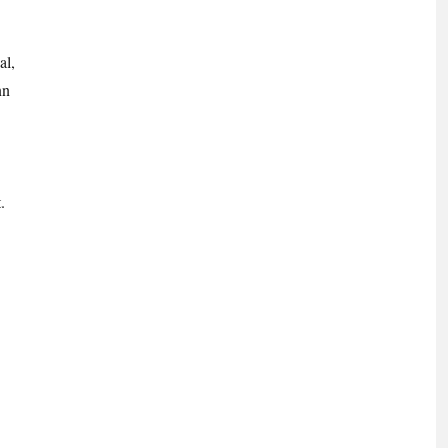
al,
nn
.