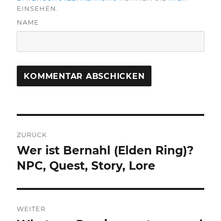
EINSEHEN.
NAME
Beitragsnavigation
ZURÜCK
Wer ist Bernahl (Elden Ring)?
Vorheriger
Beitrag:
NPC, Quest, Story, Lore
WEITER