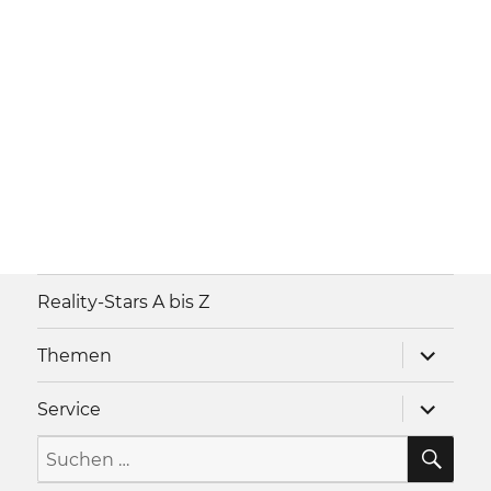
Reality-Stars A bis Z
Unterme
Themen
anzeigen
Unterme
Service
anzeigen
SU
Suche
nach: