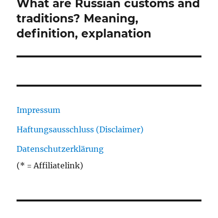
What are Russian customs and
Nächster
Beitrag:
traditions? Meaning,
definition, explanation
Impressum
Haftungsausschluss (Disclaimer)
Datenschutzerklärung
(* = Affiliatelink)