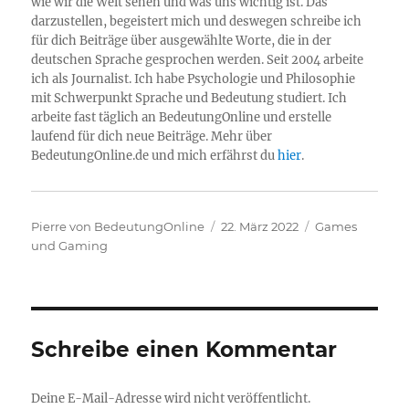
wie wir die Welt sehen und was uns wichtig ist. Das
darzustellen, begeistert mich und deswegen schreibe ich
für dich Beiträge über ausgewählte Worte, die in der
deutschen Sprache gesprochen werden. Seit 2004 arbeite
ich als Journalist. Ich habe Psychologie und Philosophie
mit Schwerpunkt Sprache und Bedeutung studiert. Ich
arbeite fast täglich an BedeutungOnline und erstelle
laufend für dich neue Beiträge. Mehr über
BedeutungOnline.de und mich erfährst du
hier
.
Autor
Veröffentlicht
Kategorien
Pierre von BedeutungOnline
22. März 2022
Games
am
und Gaming
Schreibe einen Kommentar
Deine E-Mail-Adresse wird nicht veröffentlicht.