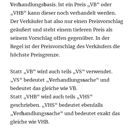
V
er
h
andlungs
b
asis. Ist ein Preis „VB“ oder
„VHB“ kann dieser noch verhandelt werden.
Der Verkäufer hat also nur einen Preisvorschlag
geäußert und steht einem tieferen Preis als
seinem Vorschlag offen gegenüber. In der
Regel ist der Preisvorschlag des Verkäufers die
höchste Preisgrenze.
Statt „VB“ wird auch teils „VS“ verwendet.
„VS“ bedeutet „
V
erhandlungs
s
ache“ und
bedeutet das gleiche wie VB.
Statt „VHB“ wird auch teils „VHS“
geschrieben. „VHS“ bedeutet ebenfalls
„
V
er
h
andlungs
s
ache“ und bedeutet exakt das
gleiche wie VHB.