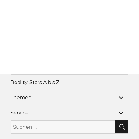
Reality-Stars A bis Z
Unterme
Themen
anzeigen
Unterme
Service
anzeigen
SU
Suche
nach: