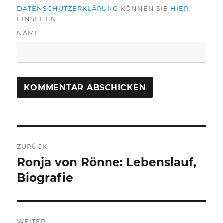
DATENSCHUTZERKLÄRUNG
KÖNNEN SIE
HIER
EINSEHEN.
NAME
Beitragsnavigation
ZURÜCK
Ronja von Rönne: Lebenslauf,
Vorheriger
Beitrag:
Biografie
WEITER