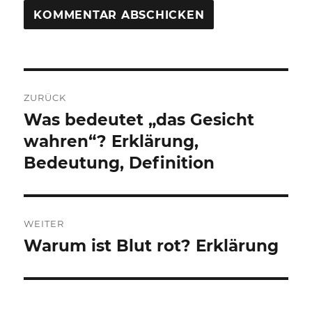
Beitragsnavigation
ZURÜCK
Was bedeutet „das Gesicht
Vorheriger
Beitrag:
wahren“? Erklärung,
Bedeutung, Definition
WEITER
Warum ist Blut rot? Erklärung
Nächster
Beitrag: