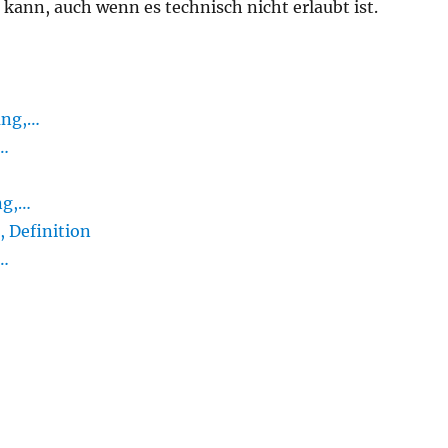
 kann, auch wenn es technisch nicht erlaubt ist.
ung,…
e…
ng,…
, Definition
,…