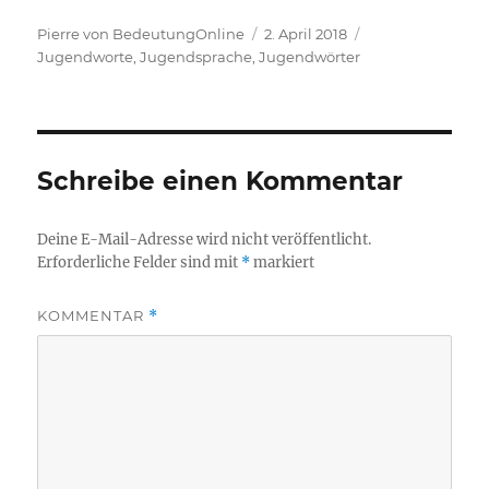
Autor
Veröffentlicht
Kategorien
Pierre von BedeutungOnline
2. April 2018
am
Jugendworte, Jugendsprache, Jugendwörter
Schreibe einen Kommentar
Deine E-Mail-Adresse wird nicht veröffentlicht.
Erforderliche Felder sind mit
*
markiert
KOMMENTAR
*