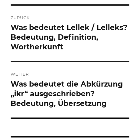
Beitragsnavigation
ZURÜCK
Was bedeutet Lellek / Lelleks?
Vorheriger
Beitrag:
Bedeutung, Definition,
Wortherkunft
WEITER
Was bedeutet die Abkürzung
Nächster
Beitrag:
„ikr“ ausgeschrieben?
Bedeutung, Übersetzung