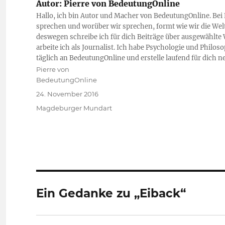
Autor:
Pierre von BedeutungOnline
Hallo, ich bin Autor und Macher von BedeutungOnline. Bei
sprechen und worüber wir sprechen, formt wie wir die Welt
deswegen schreibe ich für dich Beiträge über ausgewählte 
arbeite ich als Journalist. Ich habe Psychologie und Philo
täglich an BedeutungOnline und erstelle laufend für dich 
Autor
Pierre von
BedeutungOnline
Veröffentlicht
24. November 2016
am
Kategorien
Magdeburger Mundart
Ein Gedanke zu „Eiback“