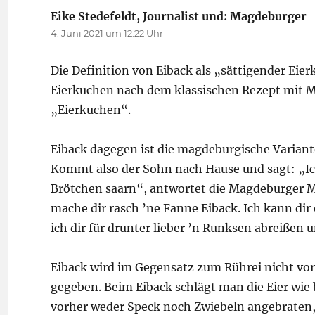
Eike Stedefeldt, Journalist und: Magdeburger
s
4. Juni 2021 um 12:22 Uhr
Die Definition von Eiback als „sättigender Eierk
Eierkuchen nach dem klassischen Rezept mit Me
„Eierkuchen“.
Eiback dagegen ist die magdeburgische Variante
Kommt also der Sohn nach Hause und sagt: „Ic
Brötchen saarn“, antwortet die Magdeburger Mut
mache dir rasch ’ne Fanne Eiback. Ich kann dir 
ich dir für drunter lieber ’n Runksen abreißen
Eiback wird im Gegensatz zum Rührei nicht vorh
gegeben. Beim Eiback schlägt man die Eier wie 
vorher weder Speck noch Zwiebeln angebraten, d