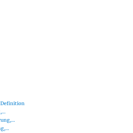
 Definition
g,…
ärung,…
ng,…