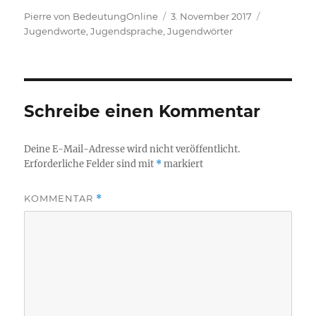
Autor
Veröffentlicht
Kategorien
Pierre von BedeutungOnline
3. November 2017
am
Jugendworte, Jugendsprache, Jugendwörter
Schreibe einen Kommentar
Deine E-Mail-Adresse wird nicht veröffentlicht.
Erforderliche Felder sind mit
*
markiert
KOMMENTAR
*