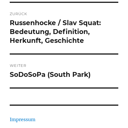
Beitragsnavigation
ZURÜCK
Russenhocke / Slav Squat:
Vorheriger
Beitrag:
Bedeutung, Definition,
Herkunft, Geschichte
WEITER
SoDoSoPa (South Park)
Nächster
Beitrag:
Impressum