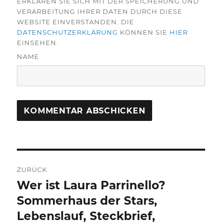
ERKLÄREN SIE SICH MIT DER SPEICHERUNG UND
VERARBEITUNG IHRER DATEN DURCH DIESE
WEBSITE EINVERSTANDEN. DIE
DATENSCHUTZERKLÄRUNG
KÖNNEN SIE
HIER
EINSEHEN.
NAME
Beitragsnavigation
ZURÜCK
Wer ist Laura Parrinello?
Vorheriger
Beitrag:
Sommerhaus der Stars,
Lebenslauf, Steckbrief,