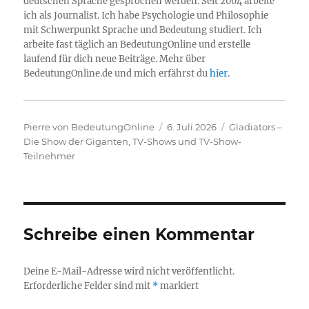
deutschen Sprache gesprochen werden. Seit 2004 arbeite
ich als Journalist. Ich habe Psychologie und Philosophie
mit Schwerpunkt Sprache und Bedeutung studiert. Ich
arbeite fast täglich an BedeutungOnline und erstelle
laufend für dich neue Beiträge. Mehr über
BedeutungOnline.de und mich erfährst du
hier
.
Autor
Veröffentlicht
Kategorien
Pierre von BedeutungOnline
6. Juli 2026
Gladiators –
am
Die Show der Giganten
,
TV-Shows und TV-Show-
Teilnehmer
Schreibe einen Kommentar
Deine E-Mail-Adresse wird nicht veröffentlicht.
Erforderliche Felder sind mit
*
markiert