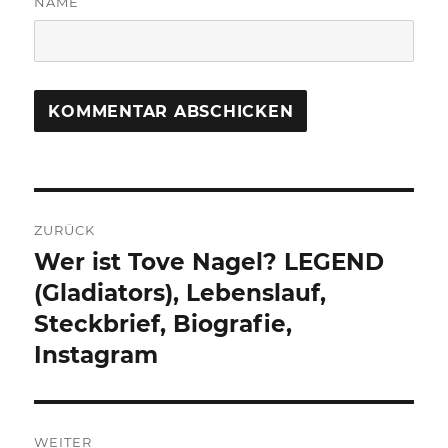
NAME
Beitragsnavigation
ZURÜCK
Wer ist Tove Nagel? LEGEND
Vorheriger
Beitrag:
(Gladiators), Lebenslauf,
Steckbrief, Biografie,
Instagram
WEITER