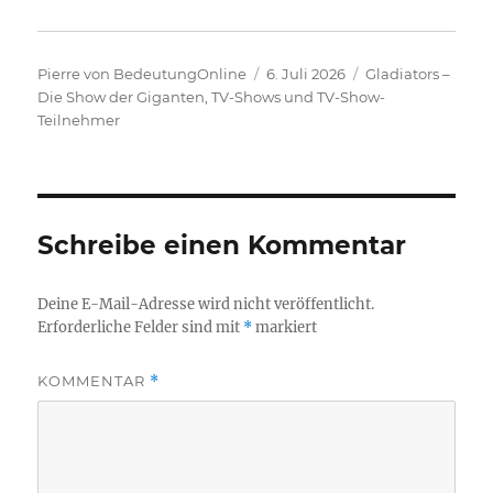
Autor
Veröffentlicht
Kategorien
Pierre von BedeutungOnline
6. Juli 2026
Gladiators –
am
Die Show der Giganten
,
TV-Shows und TV-Show-
Teilnehmer
Schreibe einen Kommentar
Deine E-Mail-Adresse wird nicht veröffentlicht.
Erforderliche Felder sind mit
*
markiert
KOMMENTAR
*