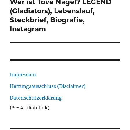
Wer ist Tove Nagel? LEGEND
Nächster
Beitrag:
(Gladiators), Lebenslauf,
Steckbrief, Biografie,
Instagram
Impressum
Haftungsausschluss (Disclaimer)
Datenschutzerklärung
(* = Affiliatelink)