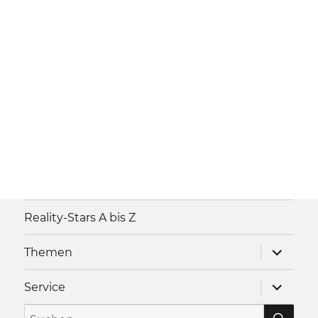
Reality-Stars A bis Z
Unterme
Themen
anzeigen
Unterme
Service
anzeigen
SU
Suche