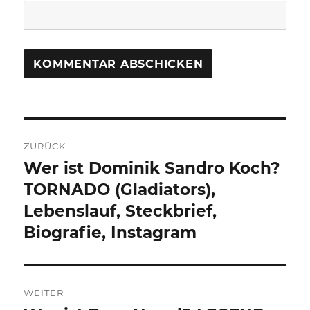
Beitragsnavigation
ZURÜCK
Wer ist Dominik Sandro Koch?
Vorheriger
Beitrag:
TORNADO (Gladiators),
Lebenslauf, Steckbrief,
Biografie, Instagram
WEITER