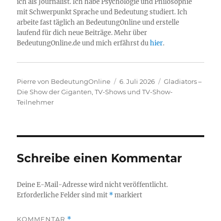
ich als Journalist. Ich habe Psychologie und Philosophie
mit Schwerpunkt Sprache und Bedeutung studiert. Ich
arbeite fast täglich an BedeutungOnline und erstelle
laufend für dich neue Beiträge. Mehr über
BedeutungOnline.de und mich erfährst du
hier
.
Autor
Veröffentlicht
Kategorien
Pierre von BedeutungOnline
6. Juli 2026
Gladiators –
am
Die Show der Giganten
,
TV-Shows und TV-Show-
Teilnehmer
Schreibe einen Kommentar
Deine E-Mail-Adresse wird nicht veröffentlicht.
Erforderliche Felder sind mit
*
markiert
KOMMENTAR
*