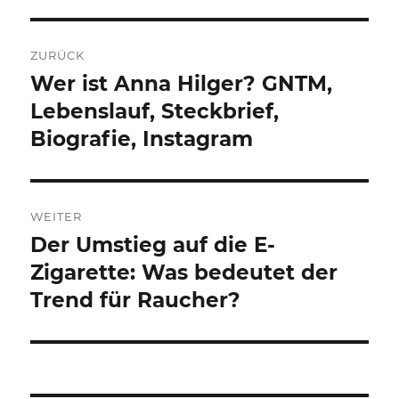
Beitragsnavigation
ZURÜCK
Wer ist Anna Hilger? GNTM,
Vorheriger
Beitrag:
Lebenslauf, Steckbrief,
Biografie, Instagram
WEITER
Der Umstieg auf die E-
Nächster
Beitrag:
Zigarette: Was bedeutet der
Trend für Raucher?