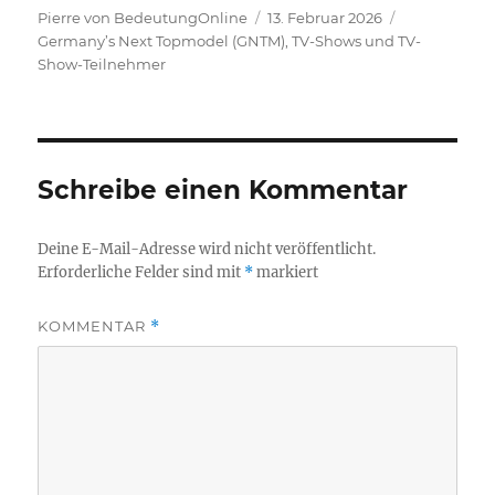
Autor
Veröffentlicht
Kategorien
Pierre von BedeutungOnline
13. Februar 2026
am
Germany’s Next Topmodel (GNTM)
,
TV-Shows und TV-
Show-Teilnehmer
Schreibe einen Kommentar
Deine E-Mail-Adresse wird nicht veröffentlicht.
Erforderliche Felder sind mit
*
markiert
KOMMENTAR
*