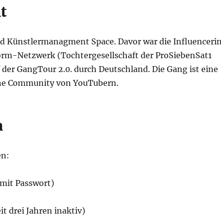
t
und Künstlermanagment Space. Davor war die Influenceri
form-Netzwerk (Tochtergesellschaft der ProSiebenSat1
f der GangTour 2.0. durch Deutschland. Die Gang ist eine
ne Community von YouTubern.
a
en:
mit Passwort)
it drei Jahren inaktiv)