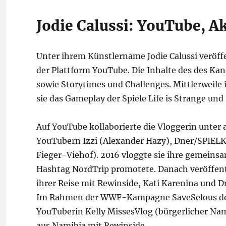
Jodie Calussi: YouTube, Ak
Unter ihrem Künstlername Jodie Calussi veröffe
der Plattform YouTube. Die Inhalte des des Kan
sowie Storytimes und Challenges. Mittlerweile 
sie das Gameplay der Spiele Life is Strange und
Auf YouTube kollaborierte die Vloggerin unte
YouTubern Izzi (Alexander Hazy), Dner/SPIELK
Fieger-Viehof). 2016 vloggte sie ihre gemeins
Hashtag NordTrip promotete. Danach veröffent
ihrer Reise mit Rewinside, Kati Karenina und 
Im Rahmen der WWF-Kampagne SaveSelous dokum
YouTuberin Kelly MissesVlog (bürgerlicher Name
aus Namibia mit Rewinside.