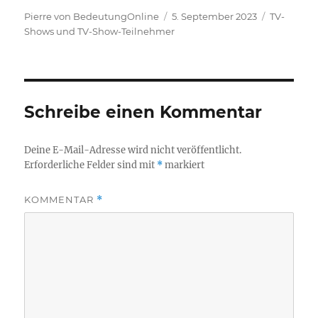
Autor
Veröffentlicht
Kategorie
Pierre von BedeutungOnline
5. September 2023
TV-
am
Shows und TV-Show-Teilnehmer
Schreibe einen Kommentar
Deine E-Mail-Adresse wird nicht veröffentlicht.
Erforderliche Felder sind mit
*
markiert
KOMMENTAR
*