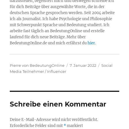
darzustellen, begeistert mich und deswegen schreibe ich
für dich Beiträge über ausgewählte Worte, die in der
deutschen Sprache gesprochen werden. Seit 2004 arbeite
ich als Journalist. Ich habe Psychologie und Philosophie
mit Schwerpunkt Sprache und Bedeutung studiert. Ich
arbeite fast täglich an BedeutungOnline und erstelle
laufend für dich neue Beiträge. Mehr über
BedeutungOnline.de und mich erfährst du
hier
.
Autor
Veröffentlicht
Kategorien
Pierre von BedeutungOnline
7. Januar 2022
Social
am
Media Teilnehmer / Influencer
Schreibe einen Kommentar
Deine E-Mail-Adresse wird nicht veröffentlicht.
Erforderliche Felder sind mit
*
markiert