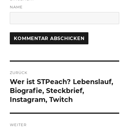
NAME
Beitragsnavigation
ZURÜCK
Wer ist STPeach? Lebenslauf,
Vorheriger
Beitrag:
Biografie, Steckbrief,
Instagram, Twitch
WEITER