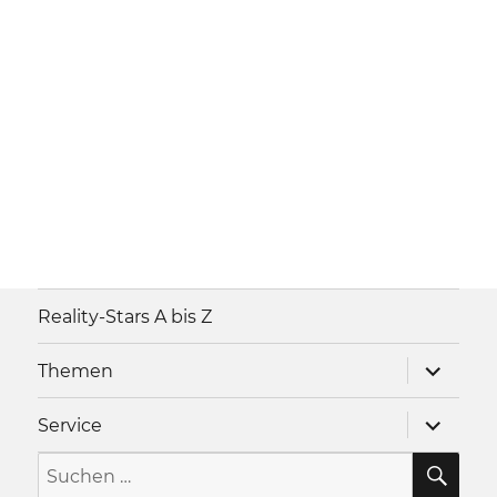
Reality-Stars A bis Z
Unterme
Themen
anzeigen
Unterme
Service
anzeigen
SU
Suche