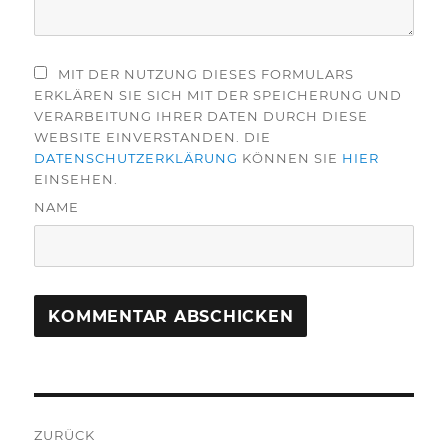
MIT DER NUTZUNG DIESES FORMULARS
ERKLÄREN SIE SICH MIT DER SPEICHERUNG UND
VERARBEITUNG IHRER DATEN DURCH DIESE
WEBSITE EINVERSTANDEN. DIE
DATENSCHUTZERKLÄRUNG
KÖNNEN SIE
HIER
EINSEHEN.
NAME
Beitragsnavigation
ZURÜCK