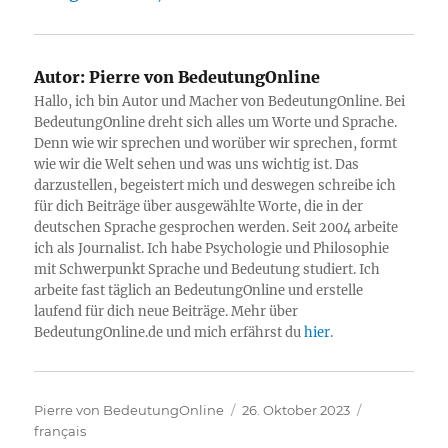
Autor:
Pierre von BedeutungOnline
Hallo, ich bin Autor und Macher von BedeutungOnline. Bei
BedeutungOnline dreht sich alles um Worte und Sprache.
Denn wie wir sprechen und worüber wir sprechen, formt
wie wir die Welt sehen und was uns wichtig ist. Das
darzustellen, begeistert mich und deswegen schreibe ich
für dich Beiträge über ausgewählte Worte, die in der
deutschen Sprache gesprochen werden. Seit 2004 arbeite
ich als Journalist. Ich habe Psychologie und Philosophie
mit Schwerpunkt Sprache und Bedeutung studiert. Ich
arbeite fast täglich an BedeutungOnline und erstelle
laufend für dich neue Beiträge. Mehr über
BedeutungOnline.de und mich erfährst du
hier
.
Autor
Veröffentlicht
Kategorien
Pierre von BedeutungOnline
26. Oktober 2023
am
français