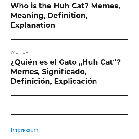
Who is the Huh Cat? Memes,
Vorheriger
Beitrag:
Meaning, Definition,
Explanation
WEITER
¿Quién es el Gato „Huh Cat“?
Nächster
Beitrag:
Memes, Significado,
Definición, Explicación
Impressum