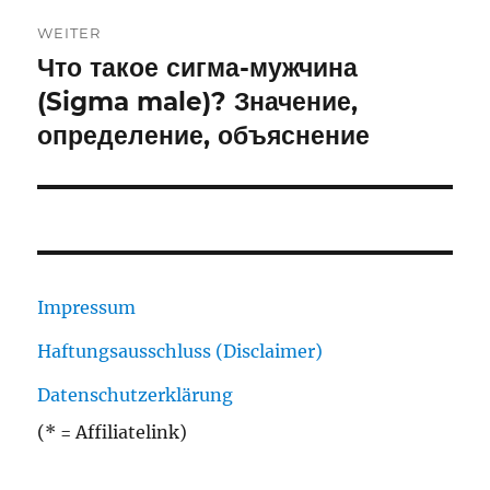
WEITER
Что такое сигма-мужчина
Nächster
Beitrag:
(Sigma male)? Значение,
определение, объяснение
Impressum
Haftungsausschluss (Disclaimer)
Datenschutzerklärung
(* = Affiliatelink)