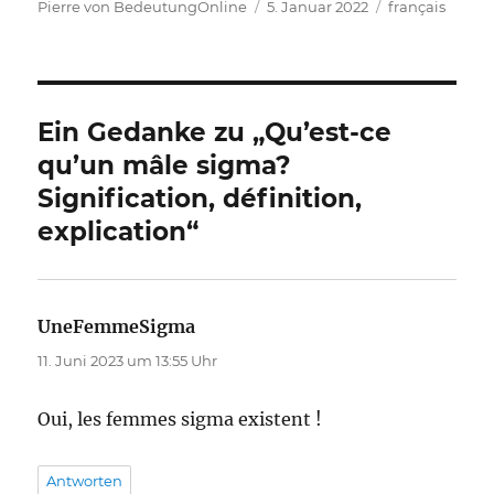
Autor
Veröffentlicht
Kategorien
Pierre von BedeutungOnline
5. Januar 2022
français
am
Ein Gedanke zu „Qu’est-ce
qu’un mâle sigma?
Signification, définition,
explication“
UneFemmeSigma
sagt:
11. Juni 2023 um 13:55 Uhr
Oui, les femmes sigma existent !
Antworten