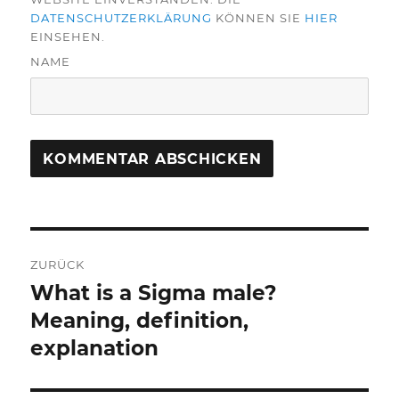
DATENSCHUTZERKLÄRUNG
KÖNNEN SIE
HIER
EINSEHEN.
NAME
Beitragsnavigation
ZURÜCK
What is a Sigma male?
Vorheriger
Beitrag:
Meaning, definition,
explanation