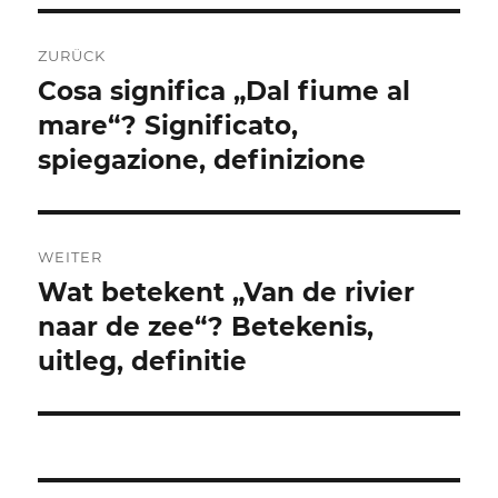
Beitragsnavigation
ZURÜCK
Cosa significa „Dal fiume al
Vorheriger
Beitrag:
mare“? Significato,
spiegazione, definizione
WEITER
Wat betekent „Van de rivier
Nächster
Beitrag:
naar de zee“? Betekenis,
uitleg, definitie