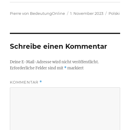
Autor
Veröffentlicht
Kategorien
Pierre von BedeutungOnline
1. November 2023
Polski
am
Schreibe einen Kommentar
Deine E-Mail-Adresse wird nicht veröffentlicht.
Erforderliche Felder sind mit
*
markiert
KOMMENTAR
*