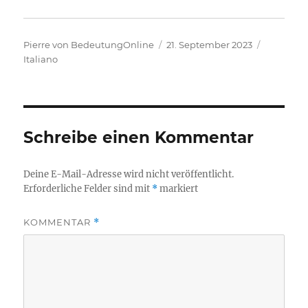
Autor
Veröffentlicht
Kategori
Pierre von BedeutungOnline
21. September 2023
am
Italiano
Schreibe einen Kommentar
Deine E-Mail-Adresse wird nicht veröffentlicht.
Erforderliche Felder sind mit
*
markiert
KOMMENTAR
*