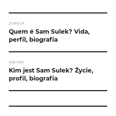
Beitragsnavigation
ZURÜCK
Quem é Sam Sulek? Vida,
Vorheriger
Beitrag:
perfil, biografia
WEITER
Kim jest Sam Sulek? Życie,
Nächster
Beitrag:
profil, biografia