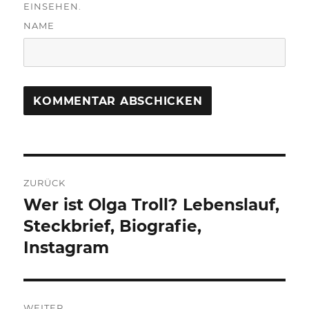
EINSEHEN.
NAME
Beitragsnavigation
ZURÜCK
Wer ist Olga Troll? Lebenslauf,
Vorheriger
Beitrag:
Steckbrief, Biografie,
Instagram
WEITER