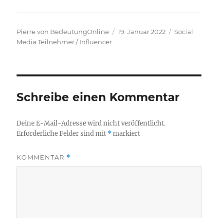
Autor
Veröffentlicht
Kategorien
Pierre von BedeutungOnline
19. Januar 2022
Social
am
Media Teilnehmer / Influencer
Schreibe einen Kommentar
Deine E-Mail-Adresse wird nicht veröffentlicht.
Erforderliche Felder sind mit
*
markiert
KOMMENTAR
*