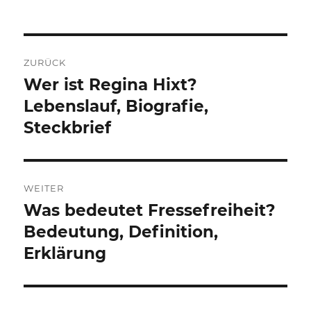
Beitragsnavigation
ZURÜCK
Wer ist Regina Hixt?
Vorheriger
Beitrag:
Lebenslauf, Biografie,
Steckbrief
WEITER
Was bedeutet Fressefreiheit?
Nächster
Beitrag:
Bedeutung, Definition,
Erklärung