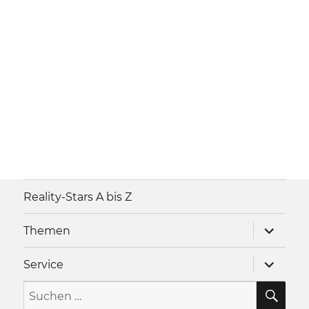
Reality-Stars A bis Z
Unterme
Themen
anzeigen
Unterme
Service
anzeigen
SU
Suche