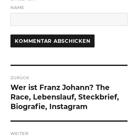
NAME
Beitragsnavigation
ZURÜCK
Wer ist Franz Johann? The
Vorheriger
Beitrag:
Race, Lebenslauf, Steckbrief,
Biografie, Instagram
WEITER