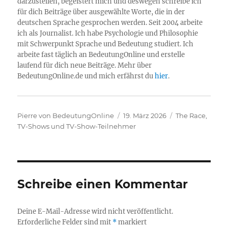
darzustellen, begeistert mich und deswegen schreibe ich
für dich Beiträge über ausgewählte Worte, die in der
deutschen Sprache gesprochen werden. Seit 2004 arbeite
ich als Journalist. Ich habe Psychologie und Philosophie
mit Schwerpunkt Sprache und Bedeutung studiert. Ich
arbeite fast täglich an BedeutungOnline und erstelle
laufend für dich neue Beiträge. Mehr über
BedeutungOnline.de und mich erfährst du
hier
.
Autor
Veröffentlicht
Kategorien
Pierre von BedeutungOnline
19. März 2026
The Race
,
am
TV-Shows und TV-Show-Teilnehmer
Schreibe einen Kommentar
Deine E-Mail-Adresse wird nicht veröffentlicht.
Erforderliche Felder sind mit
*
markiert