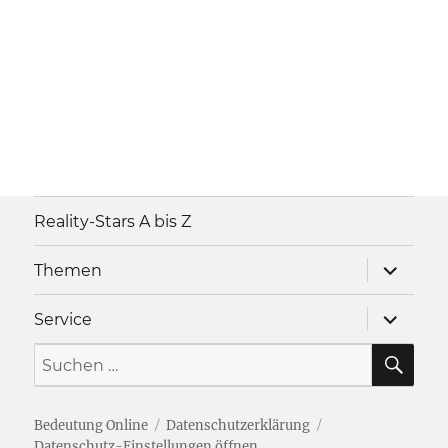
Reality-Stars A bis Z
Unterme
Themen
anzeigen
Unterme
Service
anzeigen
SU
Suche
nach:
Bedeutung Online
Datenschutzerklärung
Datenschutz-Einstellungen öffnen