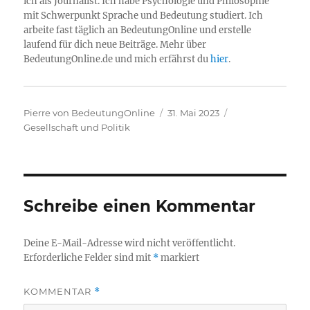
ich als Journalist. Ich habe Psychologie und Philosophie
mit Schwerpunkt Sprache und Bedeutung studiert. Ich
arbeite fast täglich an BedeutungOnline und erstelle
laufend für dich neue Beiträge. Mehr über
BedeutungOnline.de und mich erfährst du
hier
.
Autor
Veröffentlicht
Kategorien
Pierre von BedeutungOnline
31. Mai 2023
am
Gesellschaft und Politik
Schreibe einen Kommentar
Deine E-Mail-Adresse wird nicht veröffentlicht.
Erforderliche Felder sind mit
*
markiert
KOMMENTAR
*