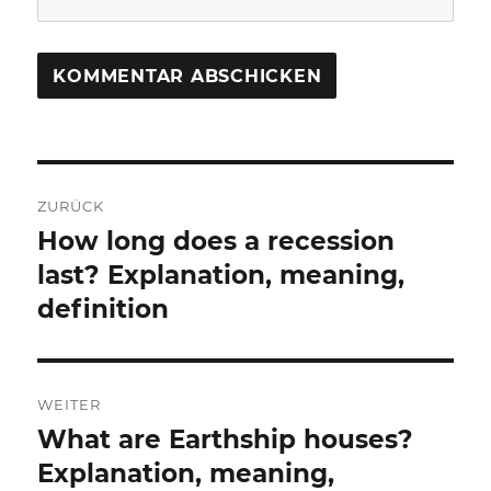
Beitragsnavigation
ZURÜCK
How long does a recession
Vorheriger
Beitrag:
last? Explanation, meaning,
definition
WEITER
What are Earthship houses?
Nächster
Beitrag:
Explanation, meaning,