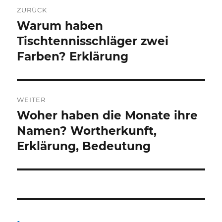
Beitragsnavigation
ZURÜCK
Warum haben
Vorheriger
Beitrag:
Tischtennisschläger zwei
Farben? Erklärung
WEITER
Woher haben die Monate ihre
Nächster
Beitrag:
Namen? Wortherkunft,
Erklärung, Bedeutung