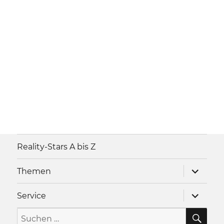
Reality-Stars A bis Z
Unterme
Themen
anzeigen
Unterme
Service
anzeigen
SU
Suche