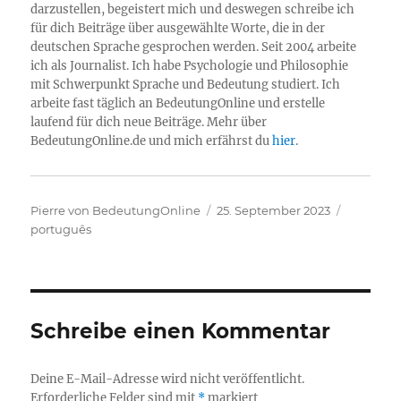
darzustellen, begeistert mich und deswegen schreibe ich
für dich Beiträge über ausgewählte Worte, die in der
deutschen Sprache gesprochen werden. Seit 2004 arbeite
ich als Journalist. Ich habe Psychologie und Philosophie
mit Schwerpunkt Sprache und Bedeutung studiert. Ich
arbeite fast täglich an BedeutungOnline und erstelle
laufend für dich neue Beiträge. Mehr über
BedeutungOnline.de und mich erfährst du
hier
.
Autor
Veröffentlicht
Kategori
Pierre von BedeutungOnline
25. September 2023
am
português
Schreibe einen Kommentar
Deine E-Mail-Adresse wird nicht veröffentlicht.
Erforderliche Felder sind mit
*
markiert