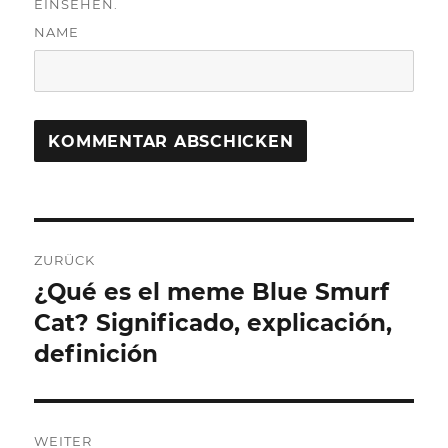
EINSEHEN.
NAME
Beitragsnavigation
ZURÜCK
¿Qué es el meme Blue Smurf
Vorheriger
Beitrag:
Cat? Significado, explicación,
definición
WEITER