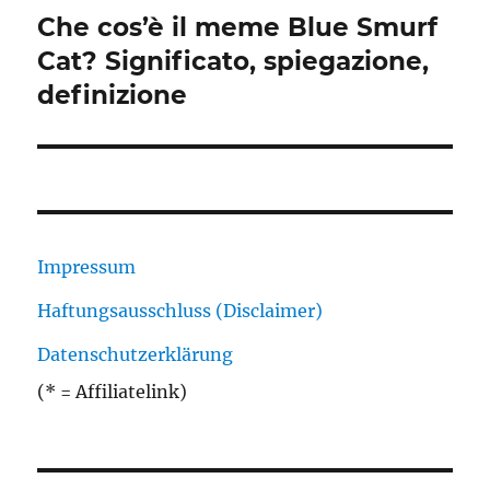
Che cos’è il meme Blue Smurf
Nächster
Beitrag:
Cat? Significato, spiegazione,
definizione
Impressum
Haftungsausschluss (Disclaimer)
Datenschutzerklärung
(* = Affiliatelink)