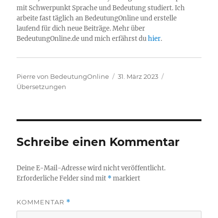
mit Schwerpunkt Sprache und Bedeutung studiert. Ich
arbeite fast täglich an BedeutungOnline und erstelle
laufend für dich neue Beiträge. Mehr über
BedeutungOnline.de und mich erfährst du
hier
.
Autor
Veröffentlicht
Kategorien
Pierre von BedeutungOnline
31. März 2023
am
Übersetzungen
Schreibe einen Kommentar
Deine E-Mail-Adresse wird nicht veröffentlicht.
Erforderliche Felder sind mit
*
markiert
KOMMENTAR
*