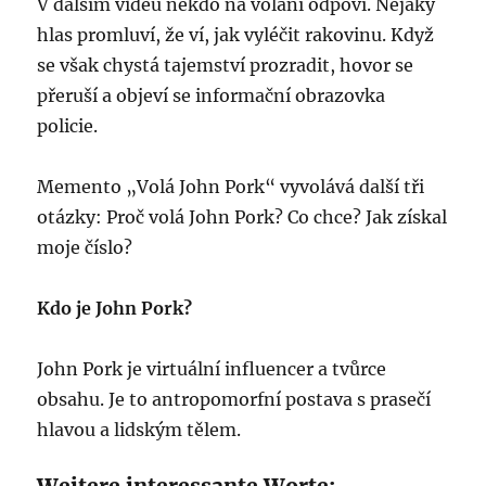
V dalším videu někdo na volání odpoví. Nějaký
hlas promluví, že ví, jak vyléčit rakovinu. Když
se však chystá tajemství prozradit, hovor se
přeruší a objeví se informační obrazovka
policie.
Memento „Volá John Pork“ vyvolává další tři
otázky: Proč volá John Pork? Co chce? Jak získal
moje číslo?
Kdo je John Pork?
John Pork je virtuální influencer a tvůrce
obsahu. Je to antropomorfní postava s prasečí
hlavou a lidským tělem.