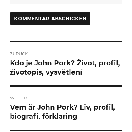
Beitragsnavigation
ZURÜCK
Kdo je John Pork? Život, profil,
Vorheriger
Beitrag:
životopis, vysvětlení
WEITER
Vem är John Pork? Liv, profil,
Nächster
Beitrag:
biografi, förklaring