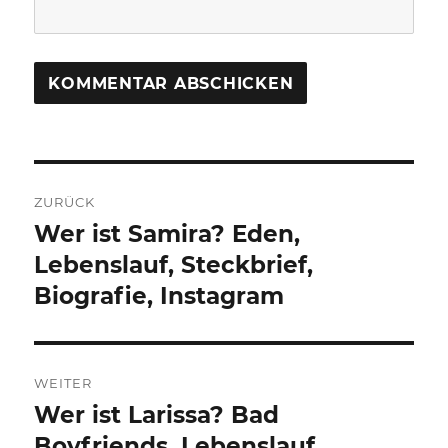
Beitragsnavigation
ZURÜCK
Wer ist Samira? Eden,
Vorheriger
Beitrag:
Lebenslauf, Steckbrief,
Biografie, Instagram
WEITER
Wer ist Larissa? Bad
Nächster
Beitrag:
Boyfriends, Lebenslauf,