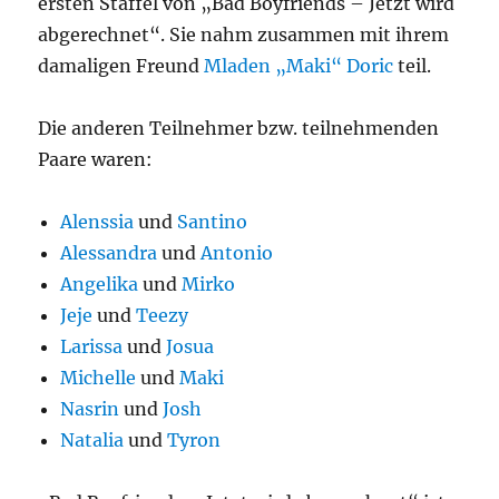
ersten Staffel von „Bad Boyfriends – Jetzt wird
abgerechnet“. Sie nahm zusammen mit ihrem
damaligen Freund
Mladen „Maki“ Doric
teil.
Die anderen Teilnehmer bzw. teilnehmenden
Paare waren:
Alenssia
und
Santino
Alessandra
und
Antonio
Angelika
und
Mirko
Jeje
und
Teezy
Larissa
und
Josua
Michelle
und
Maki
Nasrin
und
Josh
Natalia
und
Tyron