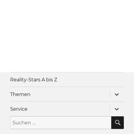
Reality-Stars A bis Z
Unterme
Themen
anzeigen
Unterme
Service
anzeigen
SU
Suche
nach: