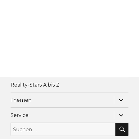
Reality-Stars A bis Z
Unterme
Themen
anzeigen
Unterme
Service
anzeigen
SU
Suche
nach: