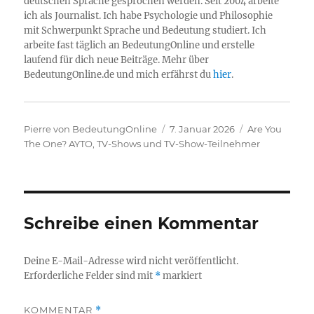
deutschen Sprache gesprochen werden. Seit 2004 arbeite
ich als Journalist. Ich habe Psychologie und Philosophie
mit Schwerpunkt Sprache und Bedeutung studiert. Ich
arbeite fast täglich an BedeutungOnline und erstelle
laufend für dich neue Beiträge. Mehr über
BedeutungOnline.de und mich erfährst du
hier
.
Autor
Veröffentlicht
Kategorien
Pierre von BedeutungOnline
7. Januar 2026
Are You
am
The One? AYTO
,
TV-Shows und TV-Show-Teilnehmer
Schreibe einen Kommentar
Deine E-Mail-Adresse wird nicht veröffentlicht.
Erforderliche Felder sind mit
*
markiert
KOMMENTAR
*