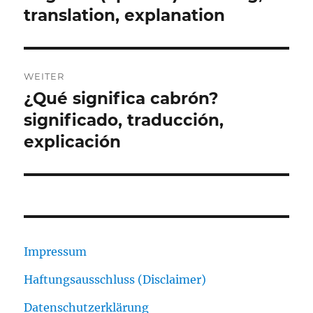
translation, explanation
WEITER
¿Qué significa cabrón?
Nächster
Beitrag:
significado, traducción,
explicación
Impressum
Haftungsausschluss (Disclaimer)
Datenschutzerklärung