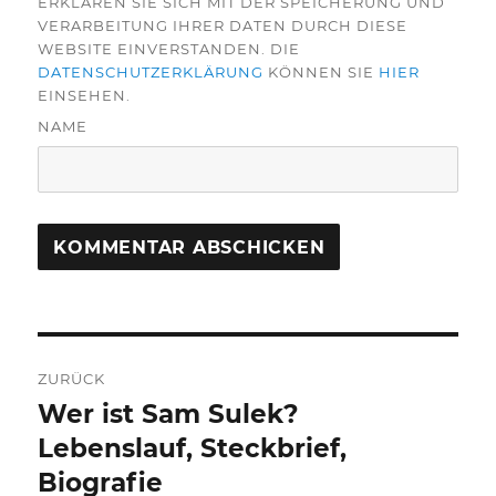
ERKLÄREN SIE SICH MIT DER SPEICHERUNG UND
VERARBEITUNG IHRER DATEN DURCH DIESE
WEBSITE EINVERSTANDEN. DIE
DATENSCHUTZERKLÄRUNG
KÖNNEN SIE
HIER
EINSEHEN.
NAME
Beitragsnavigation
ZURÜCK
Wer ist Sam Sulek?
Vorheriger
Beitrag:
Lebenslauf, Steckbrief,
Biografie