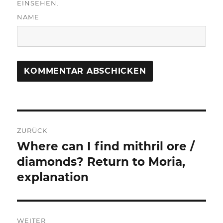
EINSEHEN.
NAME
Beitragsnavigation
ZURÜCK
Where can I find mithril ore /
Vorheriger
Beitrag:
diamonds? Return to Moria,
explanation
WEITER