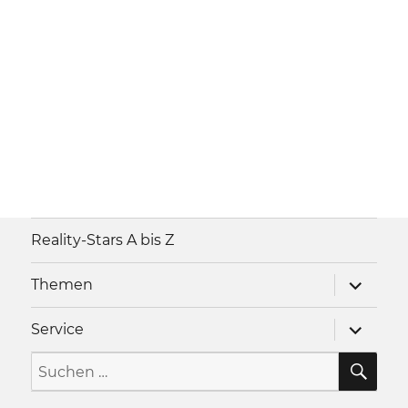
Reality-Stars A bis Z
Unterme
Themen
anzeigen
Unterme
Service
anzeigen
SU
Suche
nach: