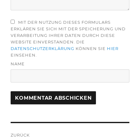
MIT DER NUTZUNG DIESES FORMULARS
ERKLÄREN SIE SICH MIT DER SPEICHERUNG UND
VERARBEITUNG IHRER DATEN DURCH DIESE
WEBSITE EINVERSTANDEN. DIE
DATENSCHUTZERKLÄRUNG
KÖNNEN SIE
HIER
EINSEHEN.
NAME
Beitragsnavigation
ZURÜCK