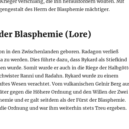
Krieger verschlang, die ihn herausfordern wollten. Mit
engestalt des Herrn der Blasphemie mächtiger.
 der Blasphemie (Lore)
on in den Zwischenlanden geboren. Radagon verließ
zu werden. Dies führte dazu, dass Rykard als Stiefkind
n wurde. Somit wurde er auch in die Riege der Halbgött
schwister Ranni und Radahn. Rykard wurde zu einem
haftes Wesen verachtet. Vom vulkanischen Gelnir Berg au
 später gegen die Höhere Ordnung und den Willen der Zwei
hemie und er galt seitdem als der Fürst der Blasphemie.
die Ordnung und war ihm weiterhin stets Treu ergeben.