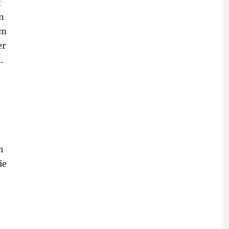
t
n
um
er
.
h
ie