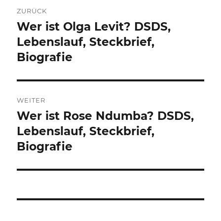
Beitragsnavigation
ZURÜCK
Wer ist Olga Levit? DSDS,
Vorheriger
Beitrag:
Lebenslauf, Steckbrief,
Biografie
WEITER
Wer ist Rose Ndumba? DSDS,
Nächster
Beitrag:
Lebenslauf, Steckbrief,
Biografie