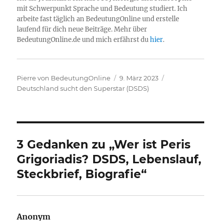
mit Schwerpunkt Sprache und Bedeutung studiert. Ich
arbeite fast täglich an BedeutungOnline und erstelle
laufend für dich neue Beiträge. Mehr über
BedeutungOnline.de und mich erfährst du
hier
.
Autor
Veröffentlicht
Kategorien
Pierre von BedeutungOnline
9. März 2023
am
Deutschland sucht den Superstar (DSDS)
3 Gedanken zu „Wer ist Peris
Grigoriadis? DSDS, Lebenslauf,
Steckbrief, Biografie“
Anonym
sagt: