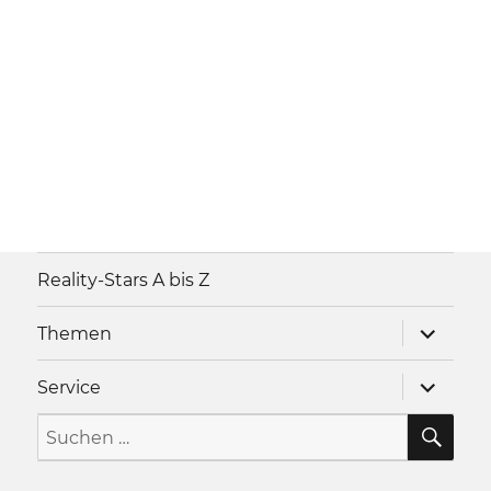
Reality-Stars A bis Z
Unterme
Themen
anzeigen
Unterme
Service
anzeigen
SU
Suche
nach: