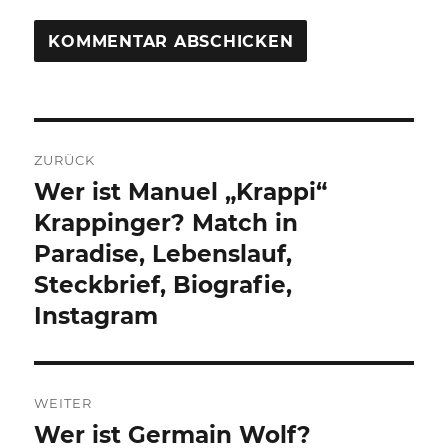
Beitragsnavigation
ZURÜCK
Wer ist Manuel „Krappi“
Vorheriger
Beitrag:
Krappinger? Match in
Paradise, Lebenslauf,
Steckbrief, Biografie,
Instagram
WEITER
Wer ist Germain Wolf?
Nächster