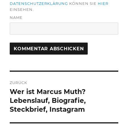
DATENSCHUTZERKLÄRUNG
KÖNNEN SIE
HIER
EINSEHEN.
NAME
Beitragsnavigation
ZURÜCK
Wer ist Marcus Muth?
Vorheriger
Beitrag:
Lebenslauf, Biografie,
Steckbrief, Instagram