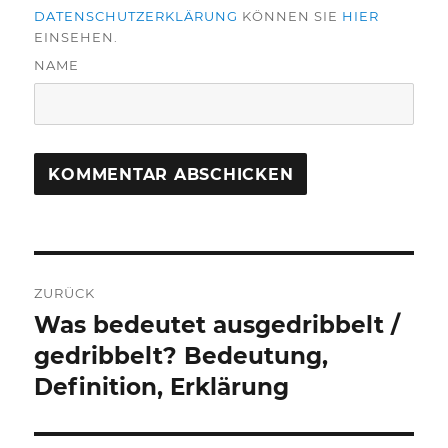
DATENSCHUTZERKLÄRUNG
KÖNNEN SIE
HIER
EINSEHEN.
NAME
Beitragsnavigation
ZURÜCK
Was bedeutet ausgedribbelt /
Vorheriger
Beitrag:
gedribbelt? Bedeutung,
Definition, Erklärung