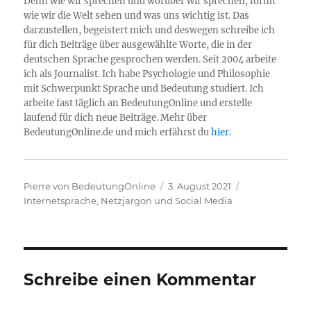
Denn wie wir sprechen und worüber wir sprechen, formt
wie wir die Welt sehen und was uns wichtig ist. Das
darzustellen, begeistert mich und deswegen schreibe ich
für dich Beiträge über ausgewählte Worte, die in der
deutschen Sprache gesprochen werden. Seit 2004 arbeite
ich als Journalist. Ich habe Psychologie und Philosophie
mit Schwerpunkt Sprache und Bedeutung studiert. Ich
arbeite fast täglich an BedeutungOnline und erstelle
laufend für dich neue Beiträge. Mehr über
BedeutungOnline.de und mich erfährst du
hier
.
Autor
Veröffentlicht
Kategorien
Pierre von BedeutungOnline
3. August 2021
am
Internetsprache, Netzjargon und Social Media
Schreibe einen Kommentar