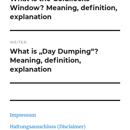
Beitrag:
Window? Meaning, definition,
explanation
WEITER
What is „Day Dumping“?
Nächster
Beitrag:
Meaning, definition,
explanation
Impressum
Haftungsausschluss (Disclaimer)