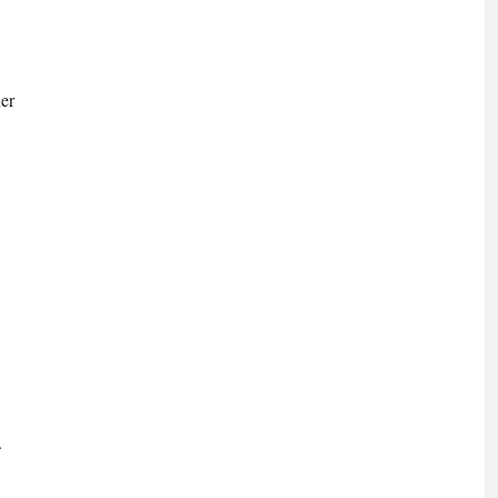
er
.
.