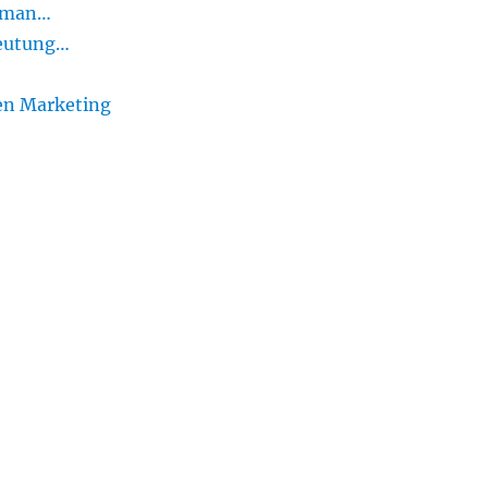
t man…
deutung…
len Marketing