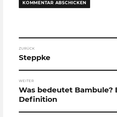
Beitragsnavigation
ZURÜCK
Steppke
Vorheriger
Beitrag:
WEITER
Was bedeutet Bambule? 
Nächster
Beitrag:
Definition