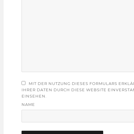
MIT DER NUTZUNG DIESES FORMULARS ERKLÄ
IHRER DATEN DURCH DIESE WEBSITE EINVERSTA
EINSEHEN.
NAME