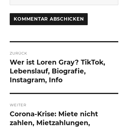
Beitragsnavigation
ZURÜCK
Wer ist Loren Gray? TikTok,
Vorheriger
Beitrag:
Lebenslauf, Biografie,
Instagram, Info
WEITER
Corona-Krise: Miete nicht
Nächster
Beitrag:
zahlen, Mietzahlungen,