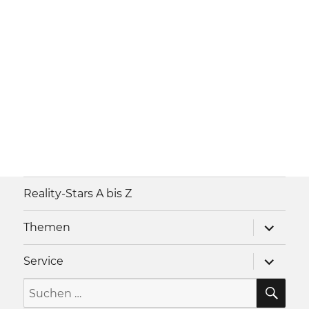
Reality-Stars A bis Z
Unterme
Themen
anzeigen
Unterme
Service
anzeigen
SU
Suche
nach: